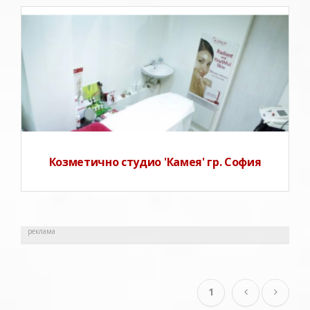
Козметично студио "Камея" гр. София предлага на
своите клиенти уникални подмладяващи теарпии,
антицелулитни процедури, ароматерапия,
детоксикация на организма, стилен маникюр и
педикюр, модерни прически.Също така в масжното
студио на "Камея" пред
Козметично студио 'Камея' гр. София
реклама
1