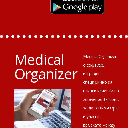
Medical
Medical Organizer
е софтуер,
Organizer
изграден
специфично за
всички клиенти на
zdravenportal.com,
за да оптимизира
и улесни
връзката между