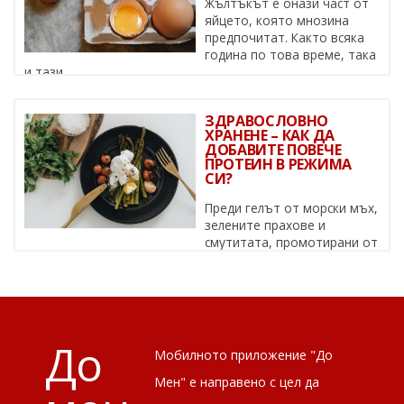
Жълтъкът е онази част от
яйцето, която мнозина
предпочитат. Както всяка
година по това време, така
и тази, ...
ЗДРАВОСЛОВНО
ХРАНЕНЕ – КАК ДА
ДОБАВИТЕ ПОВЕЧЕ
ПРОТЕИН В РЕЖИМА
СИ?
Преди гелът от морски мъх,
зелените прахове и
смутитата, промотирани от
известни личности, да се превърнат в ...
До
Мобилното приложение "До
Мен" е направено с цел да