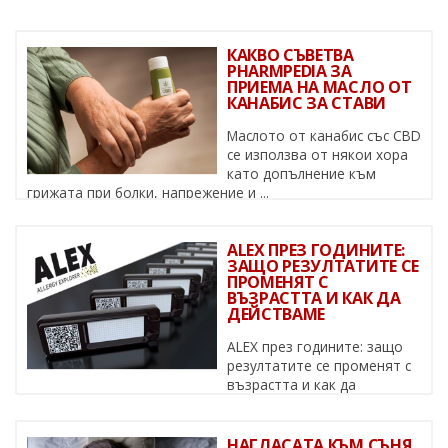
КАКВО СЪВЕТВА
PHARMPEDIA ЗА
ПРИЕМА НА МАСЛО ОТ
КАНАБИС ЗА СТАВИ
Маслото от канабис със CBD
се използва от някои хора
като допълнение към
грижата при болки, напрежение и ...
ALEX ПРЕЗ ГОДИНИТЕ:
ЗАЩО РЕЗУЛТАТИТЕ СЕ
ПРОМЕНЯТ С
ВЪЗРАСТТА И КАК ДА
ДЕЙСТВАМЕ
ALEX през годините: защо
резултатите се променят с
възрастта и как да
действаме Алергиите не са статични – ...
НАГЛАСАТА КЪМ СЪНЯ