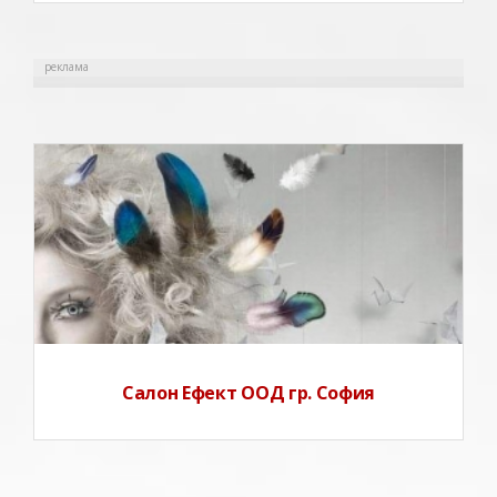
реклама
Салон Ефект ООД работи на територията на град
София.Марката салони Ефект съществува от 15
години, което само по себе си говори за
професионализма и качеството, с което работят
специалистите тук. В сърцето на салон "Ефект" стои
една изключителна творче
Салон Ефект ООД гр. София