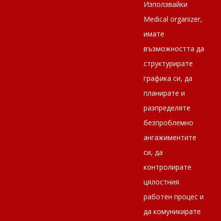
Използвайки
Medical оrganizer,
имате
възможността да
структурирате
графика си, да
планирате и
разпределяте
безпроблемно
ангажиментите
си, да
контролирате
цялостния
работен процес и
да комуникирате