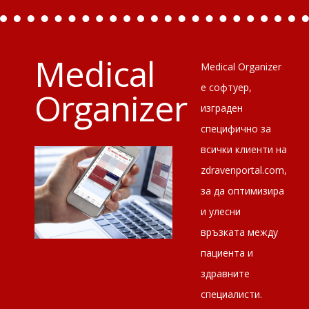
Medical
Medical Organizer
е софтуер,
Organizer
изграден
специфично за
всички клиенти на
zdravenportal.com,
за да оптимизира
и улесни
връзката между
пациента и
здравните
специалисти.