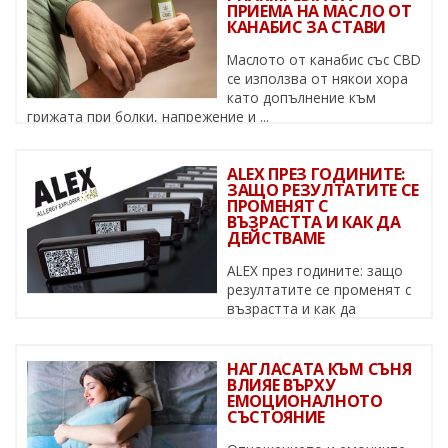
ПРИЕМА НА МАСЛО ОТ
КАНАБИС ЗА СТАВИ
Маслото от канабис със CBD
се използва от някои хора
като допълнение към
грижата при болки, напрежение и ...
ALEX ПРЕЗ ГОДИНИТЕ:
ЗАЩО РЕЗУЛТАТИТЕ СЕ
ПРОМЕНЯТ С
ВЪЗРАСТТА И КАК ДА
ДЕЙСТВАМЕ
ALEX през годините: защо
резултатите се променят с
възрастта и как да
действаме Алергиите не са статични – ...
НАГЛАСАТА КЪМ СЪНЯ
ВЛИЯЕ ВЪРХУ
ЕМОЦИОНАЛНОТО
СЪСТОЯНИЕ