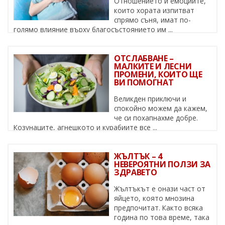
Отношението и емоциите,
които хората изпитват
спрямо съня, имат по-
голямо влияние върху благосъстоянието им ...
ОТСЛАБВАНЕ –
МАЛКИТЕ И ЛЕСНИ
ПРОМЕНИ, КОИТО ЩЕ
ВИ ПОМОГНАТ
Великден приключи и
спокойно можем да кажем,
че си похапнахме добре.
Козунаците, агнешкото и курабиите все ...
ЖЪЛТЪК – 4
НЕВЕРОЯТНИ ПОЛЗИ ЗА
ЗДРАВЕТО
Жълтъкът е онази част от
яйцето, която мнозина
предпочитат. Както всяка
година по това време, така