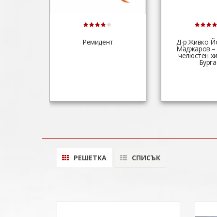
Ремидент
Д-р Живко Й
Маджаров – 
челюстен хи
Бурга
РЕШЕТКА
СПИСЪК