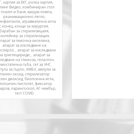
Г, хартия за ЕКГ, ролка хартия,
йпинг Видео, комбиниран стол
 тоалет и баня, вакуум помпа,
реанимационно легло,
инфектанти, атравматична игла
с конец, конци за хирургия,
барабан за стерилизицаия,
контейнер за стерилизация,
апарат за пикочна киселина,
апарат за изследване на
естирол, , апарат за изследване
на триглецириди, , апарат за
ледване на глюкоза, геласпон,
емостатична гъба, сет за УНГ,
тула за гърло, АМБУ, ампули за
етилен оксид, стерилизатор
илен диоксид, биопсична игла,
иопсичен пистолет, фиксатор
заров, ларингоскоп, АГ чембър,
тест COVID