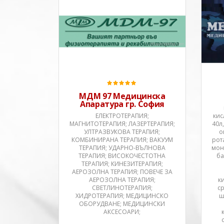
МДМ-97 производител на
медицинска техника е
основана през 1997 в гр. София
от екип научни работници и
инженери с дългогодишен
опит в разработката и
производството на електро
медицинска техника.От 2007 г.
фирм
МДМ 97 Медицинска
Апаратура гр. София
ЕЛЕКТРОТЕРАПИЯ;
кис
МАГНИТОТЕРАПИЯ; ЛАЗЕРТЕРАПИЯ;
40л
УЛТРАЗВУКОВА ТЕРАПИЯ;
о
КОМБИНИРАНА ТЕРАПИЯ; ВАКУУМ
рот
ТЕРАПИЯ; УДАРНО-ВЪЛНОВА
мон
ТЕРАПИЯ; ВИСОКОЧЕСТОТНА
ба
ТЕРАПИЯ; КИНЕЗИТЕРАПИЯ;
АЕРОЗОЛНА ТЕРАПИЯ; ПОВЕЧЕ ЗА
АЕРОЗОЛНА ТЕРАПИЯ;
к
СВЕТЛИНОТЕРАПИЯ;
с
ХИДРОТЕРАПИЯ; МЕДИЦИНСКО
ш
ОБОРУДВАНЕ; МЕДИЦИНСКИ
АКСЕСОАРИ;