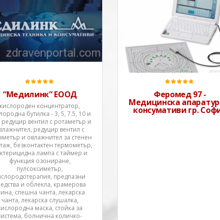
Фирмата е основана през 2000
Основни дейностиОсновна
г. в град Варна с предмет на
дейност на фирмата е внос
дейност директен внос и
дистрибуция на медицинск
търговия на територията на
изделия в следните област
България с медицинска
дерматология (СО2 лазери
апаратура, консумативи,
диодни лазери за
ортези и помощни технически
ресърфисинг, епилация и
средства.Към настоящия
повърхностни съдови лези
момент фирма Медилинк
MedArt-Дания, IPL платфо
“Медилинк” ЕООД
Феромед 97 -
разполага с офиси в градове
Медицинска апаратур
кислороден концентратор,
консумативи гр. Соф
лородна бутилка - 3, 5, 7.5, 10 и
, редуцир вентил с ротаметър и
влажнител, редуцир вентил с
аметър и овлажнител за стенен
таж, безконтактен термометър,
ктерицидна лампа с таймер и
функция озониране,
пулсоксиметър,
ислородотерапия, предпазни
редства и облекла, крамерова
ина, спешна чанта, лекарска
чанта, лекарска слушалка,
кислородна маска, стойка за
система, болнична количко-