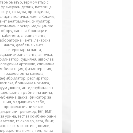
термометър, термометър с
фрачервен датчик, патерица,
бастун, канадка, проходилка,
алидна количка, лампа Кокиче,
акет анатомичен, симулатор,
атомичен постер, медицинско
оборудване за болници и
кабинети, спешна чанта,
абораторна чанта, лекарска
чанта, диабетна чанта,
ветеринарна чанта,
ециализирана чанта, аптечка,
рилизатор, сушилня, автоклав,
топедични артикули, спинална
мобилизация, физиотерапия,
трахеостомна канюла,
дефибрилатор, респиратор,
носилка, болнична носилка,
куум дюшек, антидекубитален
шек, шина, гръбначна шина,
ръбначна дъска, фиксатор за
шия, медицинско сабо,
профилактични чехли,
дицински тренажор, ЕЕГ, ЕМГ,
т за урина, тест за комбинирани
азатели, глюкомер, вата, бинт,
ипс, пластмасов гипс, помпи,
пирационна помпа, гел, гел за