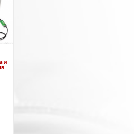
та
 и
и
и:•
 и
и
а и
ия