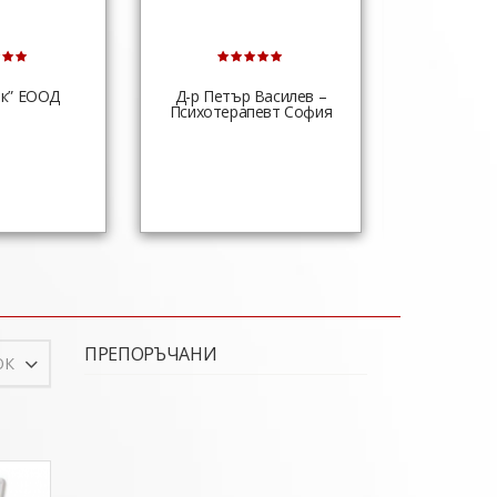
к” ЕООД
Д-р Петър Василев –
Д-р Теод
Психотерапевт София
Стоматоло
ПРЕПОРЪЧАНИ
ОК