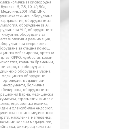
силка количка за кислородна
бутилка - 5, 7.5, 10, 40, 50л,
Медилинк 2001, MEDILINK,
дицинска техника, oборудване
 кардиология, oборудване за
улмология, oборудване за АГ,
рудване за УНГ, оборудване за
хирургия, оборудване за
нестезиология и реанимация,
оборудване за неврология,
борудване за спешна помощ,
ицинска мебелировка, ортезни
дства, ОРРО, лумбостат, колан
дископатия, колан за бременни,
кислородно оборудване,
дицинско оборудване Варна,
медицинско оборудване
ортопедия, медицински
инструменти, болнична
мебелировка, оборудване за
ерационни Варна, медицински
сумативи, атравматична игла с
конец, ендоскопска техника,
иден и флексибилен ендоскоп,
дицинска техника, медицински
арати, наколенка, наглезенка,
лакътник, колани медицински,
ийна яка, фиксиращ колан за