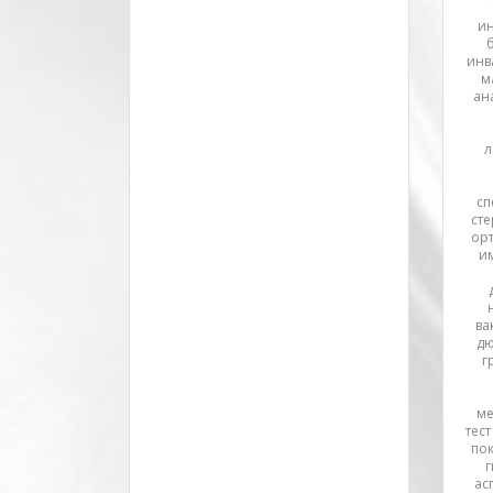
ин
инв
м
ан
л
сп
сте
ор
и
ва
дю
г
ме
тес
пок
г
ас