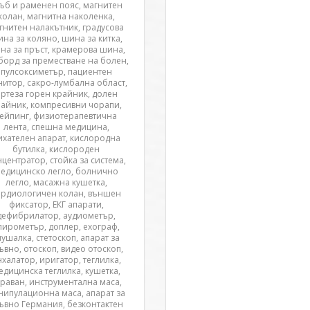
ъб и раменен пояс, магнитен
колан, магнитна наколенка,
гнитен налакътник, градусова
на за коляно, шина за китка,
на за пръст, крамерова шина,
борд за преместване на болен,
пулсоксиметър, пациентен
итор, сакро-лумбална област,
ртеза горен крайник, долен
райник, компресивни чорапи,
тейпинг, физиотерапевтична
лента, спешна медицина,
ихателен апарат, кислородна
бутилка, кислороден
центратор, стойка за система,
едицинско легло, болнично
легло, масажна кушетка,
ардиологичен колан, външен
фиксатор, ЕКГ апарати,
дефибрилатор, аудиометър,
пирометър, доплер, ехограф,
лушалка, стетоскоп, апарат за
ъвно, отоскоп, видео отоскоп,
нхалатор, иригатор, теглилка,
едицинска теглилка, кушетка,
раван, инструментална маса,
нипулационна маса, апарат за
ъвно Германия, безконтактен