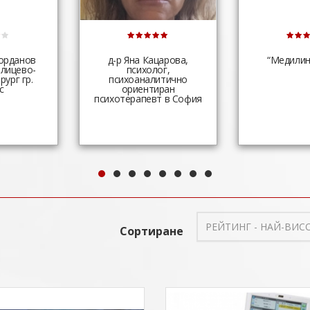
орданов
д-р Яна Кацарова,
“Медилин
лицево-
психолог,
рург гр.
психоаналитично
с
ориентиран
психотерапевт в София
РЕЙТИНГ - НАЙ-ВИС
Сортиране