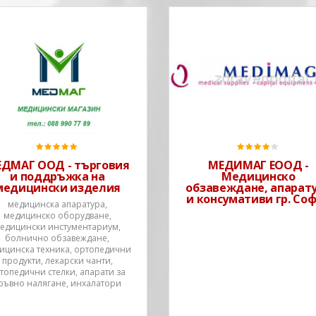
МЕДИМАГ ЕООД е
регистрирана по Търговск
закон през 2002 г. Фирмата
бързо се развива и утвърж
като лидер в дистрибуцията
медицинско обзавеждане,
консумативи, апаратура и
сервизна дейност. Базирай
се на професионална
ДМАГ ООД - търговия
МЕДИМАГ ЕООД -
организация
и поддръжка на
Медицинско
медицински изделия
обзавеждане, апарат
и консумативи гр. Со
медицинска апаратура,
медицинско оборудване,
едицински инстументариум,
болнично обзавеждане,
ицинска техника, ортопедични
продукти, лекарски чанти,
топедични стелки, апарати за
ръвно налягане, инхалатори