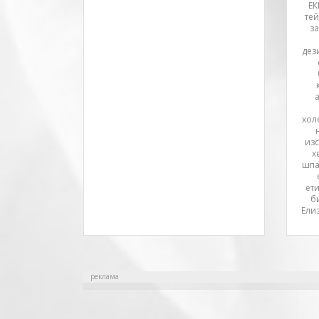
ЕК
те
за
дез
хол
изс
х
шпа
ет
б
Ели
реклама