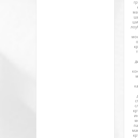
гр
ма
ши
ши
лоу
мон
о
к
д
кон
м
к
с
с
кр
и
м
па
ма
кр