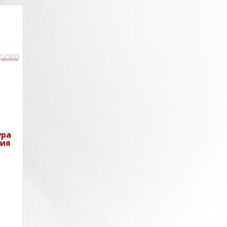
ия
дава
 на
ки
ура
фия