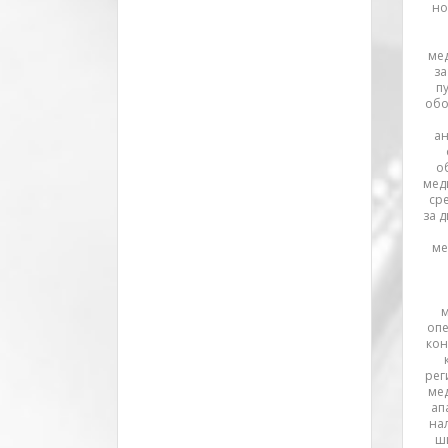
но
ме
за
п
обо
а
о
мед
сре
за 
ме
оп
кон
рег
ме
ап
на
ш