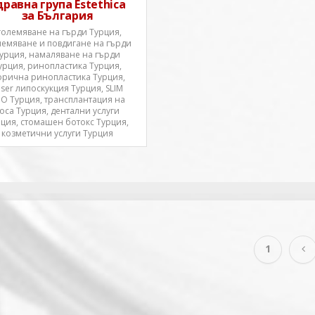
дравна група Estethica
за България
големяване на гърди Турция,
лемяване и повдигане на гърди
урция, намаляване на гърди
урция, ринопластика Турция,
орична ринопластика Турция,
aser липоскукция Турция, SLIM
PO Турция, трансплантация на
оса Турция, дентални услуги
ция, стомашен ботокс Турция,
козметични услуги Турция
1