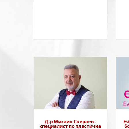
Д-р Михаил Скерлев е
специалист по пластична и
естетична хирургия. Извършва
целия набор от медицински
интервенции в областта на
пластичната и естетична меди
Д-р Михаил Скерлев -
Es
специалист по пластична
S