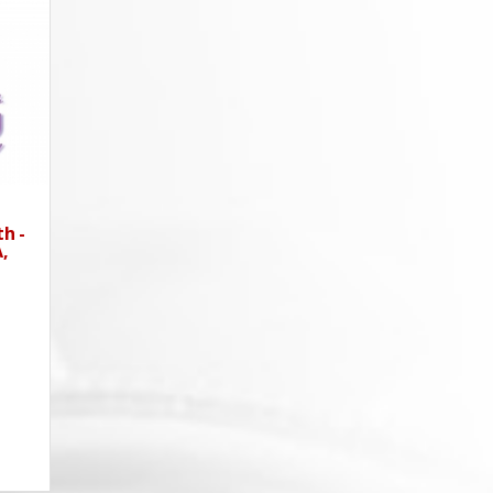
h -
,