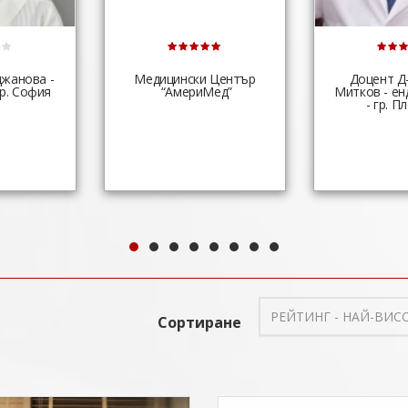
джанова -
Медицински Център
Доцент Д
р. София
“АмериМед”
Митков - ен
- гр. П
РЕЙТИНГ - НАЙ-ВИС
Сортиране