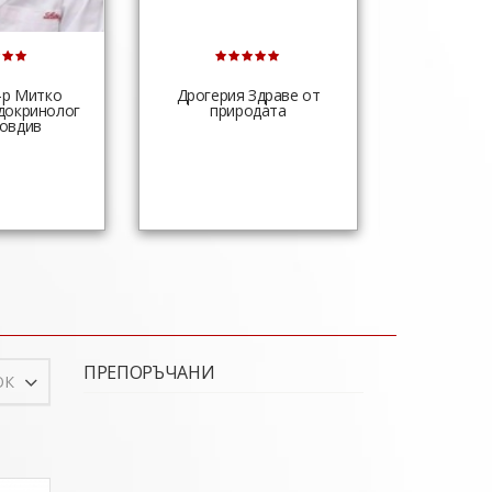
-р Митко
Дрогерия Здраве от
Д-р Иван
докринолог
природата
Стоматол
ловдив
ПРЕПОРЪЧАНИ
ОК