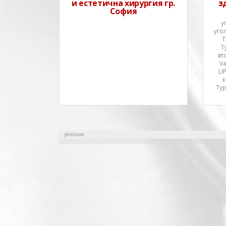
и естетична хирургия гр.
з
София
у
уго
Т
Т
вт
V
LI
к
Тур
реклама