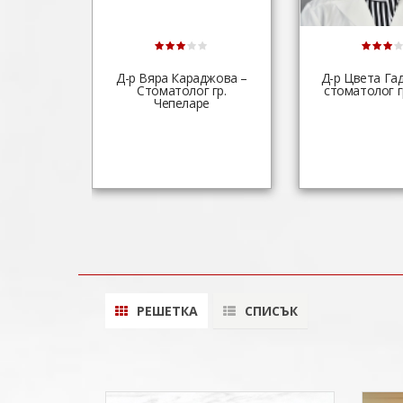
Д-р Вяра Караджова –
Д-р Цвета Га
Стоматолог гр.
стоматолог г
Чепеларе
РЕШЕТКА
СПИСЪК