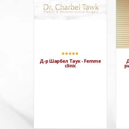
Д-р Шарбел Таук - Femme
Д
clinic
р