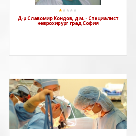
По-негова идея в Току
Д-р Славомир Кондов, д.м. - Специалист
неврохирург град София
Доктор Борислав Калнев извършва разнообразни
неврохирургични интервенции със голяма сложност
и лечение на широк спектър от заболявания
свързани с нервната система: Детска неврохирургия-
хидроцефалия Невроо