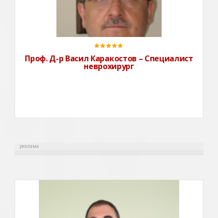
Медицинскиуниверситет – СофияРоден на 04 10
1958г. в гр. Смолян.Средно образование завършва. в
Политехническа Гимназия с преподаване н
Проф. Д-р Васил Каракостов – Специалист
неврохирург
реклама