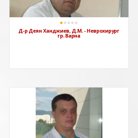
Клементина" в град Варна и в ДКЦ 1 в град Добрич.Д-
Р ДЕЯН ДИМИТРОВ ХАНДЖИЕВ, Д.М. Е
РЕПУБЛИКАНСКИ КО
Д-р Деян Ханджиев, Д.М. - Неврохирург
гр. Варна
Д-р Славомир Кондов-дм, извършва прегледи по
НЗОК и платени прегледи и консултации в
УМБАЛ"Света Анна"гр.София./кабинет №20,ет.1/.Д-р
Кондов въвежда в неврохирургичната практика в
България ултразвуково базираната невронавигация.