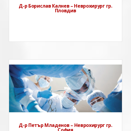
Д-р Борислав Калнев – Неврохирург гр.
Пловдив
Д-Р Петър Младенов – Индивидуална практика за
специализирана медицинска помощ по Нервни
Болести и НеврохирургияЗавършва медицина във
ВМИ – гр. Пловдив през 1968 год.С придобито право
на специалист по „нервни болести” от 1968 год., а
през 1982 год.
Д-р Петър Младенов – Неврохирург гр.
София