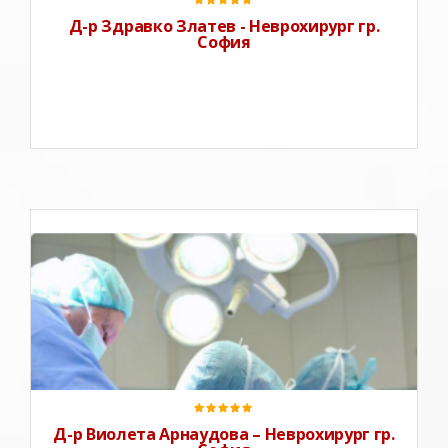
Д-р Здравко Златев - Неврохирург гр.
София
Д-р Виолета Арнаудова е специалист неврохирург.
Невроонкология. Съдова и спинална неврохирургия.
Невротравматология.Дейност:-мозъчни и
гръбначно-мозъчни тумори;- мозъчни аневризми и
малформации;- дегенеративни гръбначни
заболявания (дисков
Д-р Виолета Арнаудова – Неврохирург гр.