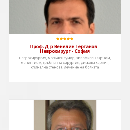
Проф. Д-р Венелин Герганов -
Неврохирург - София
неврохирургия, мозъчен тумор, хипофизен аденом,
менингиом, гръбначна хирургия, дискова херния,
спинална стеноза, лечение на болката
Проф. д-р Васил Христов Каракостов, д.м. е доцент в
катедра Неврохирургия ,Медицински факултет при