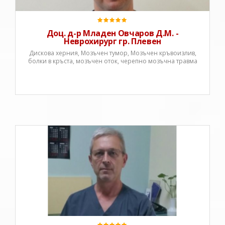
1994 г.През 2000 година придобив
Доц. д-р Младен Овчаров Д.М. -
Неврохирург гр. Плевен
Дискова херния, Мозъчен тумор, Мозъчен кръвоизлив,
болки в кръста, мозъчен оток, черепно мозъчна травма
Д-р Здравко Златев - Специалности: неврохирургия,
обща хирургия.Д-р Златев завършва ВМИ, гр. София
през 1988 До 1994 работи като ординатор в
хирургично отделение при ОБ Ботевград, където
придобива специалност хирургия.От 1995 работи
като лекар орд