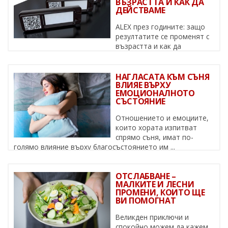
ВЪЗРАСТТА И КАК ДА
ДЕЙСТВАМЕ
ALEX през годините: защо
резултатите се променят с
възрастта и как да
действаме Алергиите не са статични – ...
НАГЛАСАТА КЪМ СЪНЯ
ВЛИЯЕ ВЪРХУ
ЕМОЦИОНАЛНОТО
СЪСТОЯНИЕ
Отношението и емоциите,
които хората изпитват
спрямо съня, имат по-
голямо влияние върху благосъстоянието им ...
ОТСЛАБВАНЕ –
МАЛКИТЕ И ЛЕСНИ
ПРОМЕНИ, КОИТО ЩЕ
ВИ ПОМОГНАТ
Великден приключи и
спокойно можем да кажем,