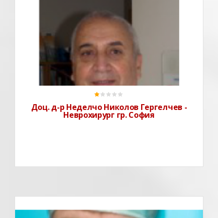
Доц. д-р Неделчо Николов Гергелчев е специалист
неврохирург.Практикува в ДКЦ "Токуда" и в МБАЛ
"Токуда" в град София.ОбразованиеЗавършва
медицина с отличен успех. Издига се от ординатор до
началник Клиника по Неврохирургия във
Доц. д-р Неделчо Николов Гергелчев -
Неврохирург гр. София