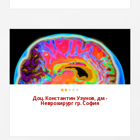
Завеждащ на отделение по гръбначна
неврохирургия.Образование : 1988 г. Завършена
Медицинска академия гр. София спец. Медицина 1988
г. Невролог в окръжна болница "Р . Ангелова" – гр.
Перник 1990 г. След ко
Доц. Константин Узунов, дм -
Неврохирург гр. София