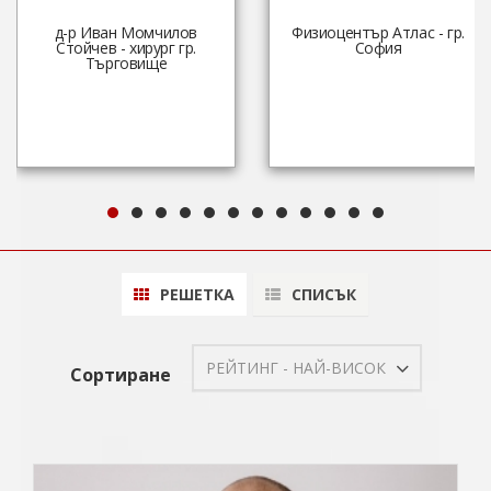
д-р Иван Момчилов
Физиоцентър Атлас - гр.
Стойчев - хирург гр.
София
Търговище
РЕШЕТКА
СПИСЪК
РЕЙТИНГ - НАЙ-ВИСОК
Сортиране