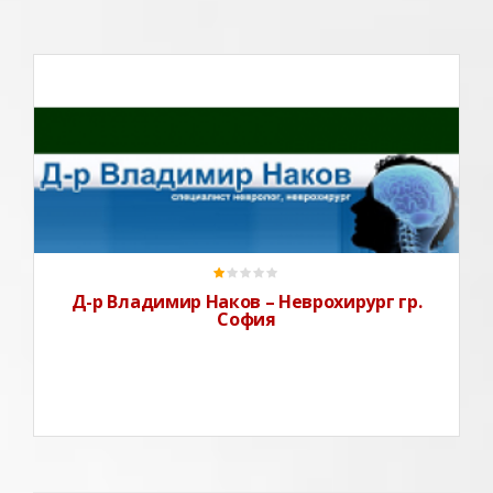
Д-р Владимир Наков е специализирал и работи в
следните области:- Мозъчно-съдова неврохирургия;-
Мозъчни тумори, тумори на черепната основа и
гръбначномозъчни тумори;- Лечение на
тригеминалната невралгия;- Шийни и поясни
дискови хернии;
Д-р Владимир Наков – Неврохирург гр.
София