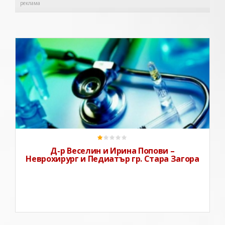
реклама
Д-р Веселин и Ирина Попови са семейство лекари с
дългогодишна практика. Тя е педиатър с опит и
дългогодишен стаж, а той е доказал се неврохирург.
Д-Р ВЕСЕЛИН ПОПОВД-р Веселин
Д-р Веселин и Ирина Попови –
Неврохирург и Педиатър гр. Стара Загора