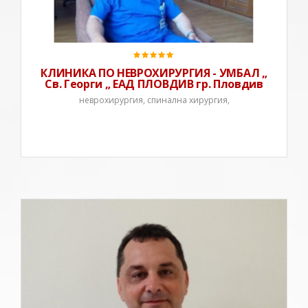
етаж на хирургическия корпус на болницата на бул. „
Пещерско шосе „66. Клиниката разполага с 50
разкрити легла и извършва денонощна планова и
спешна лече
КЛИНИКА ПО НЕВРОХИРУРГИЯ - УМБАЛ „
Св. Георги „ ЕАД ПЛОВДИВ гр. Пловдив
неврохирургия, спинална хирургия,
Д-р Младен Овчаров е специалист по
неврохирургия.Практикува в Клиниката по
неврохирургия към УМБАЛ "Д-р Георги Странски"
град Плевен.Д-р Овчаров е заъвршил висше
образование в Медицински Университет Плевен през