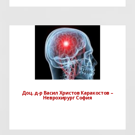
Д-р Васил Каракостов – Доцент по неврохирургия в
Клиниката по Неврохирургия на МУ София, и
Началник отделение по гръбначна неврохирургия в
Университетската Болница Св. Иван Рилски – София.
Д-р Васил Каракостов осъществява
Доц. д-р Васил Христов Каракостов –
Неврохирург София