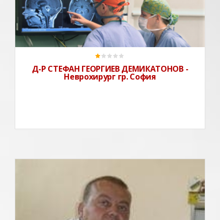
Д-р Стефан ДемикатоновПрофесионален стаж 44
години.Завършил медицинския факултет - София
1972 г.Работил в РНПИСМП "ПИРОГОВ" - клиника по
спешна неврохирргия като научен сътрудник от 1972
до 1975г.под ръководството на ген. проф. д-р Манол В
Д-Р СТЕФАН ГЕОРГИЕВ ДЕМИКАТОНОВ -
Неврохирург гр. София
Д-р Деян Ханджиев, Д.М. е специалист по
неврохирургия.Практикува в УМБАЛ "Св. Марина" в
град Варна.Приема пациенти също и в ДКЦ I "Св.