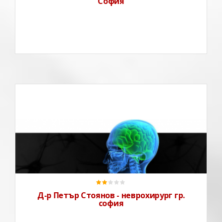
София
Д-р Петър Стоянов Д-р Петър Стоянов специалист по
неврохирургия с богат опит в областта на
медицината.Извършва диагностика, лечение и
премахване на тумори на централната и
периферната нервна система, съдови заболявания
на нервната система, дегенеративни з
Д-р Петър Стоянов - неврохирург гр.
софия