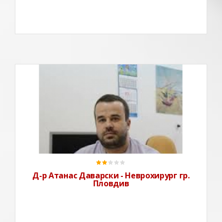
Д-р Атанас Даварски е неврохирург. Д-р Даварски
лекува заболявания на главен мозък, туморни,
съдови (инсулти). Вродени малформации в
развитието на нервната система,
травми.Заболявания на гръбначен стълб и
гръбначен мозък - дискови хернии, стеснение на
Д-р Атанас Даварски - Неврохирург гр.
Пловдив