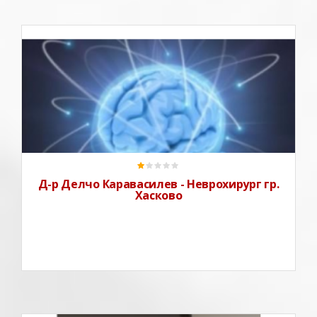
Д-р Делчо Латев Каравасилев е неврохирург от град
Хасково, който има дългогодишна професионална
практика в извършването на диагностика и лечение,
но и в премахването на тумори, засегнали
периферната или централната нервна система, както
и дегенеративни за
Д-р Делчо Каравасилев - Неврохирург гр.
Хасково