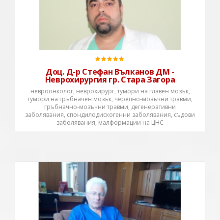
Доцент д-р Стефан Вълканов, д.м. е началник на
Клиниката по Неврохирургия на УМБАЛ „Проф. д-р
Стоян Киркович” Стара Загора. Извършва
оперативно лечение на тумори на главен и
гръбначен мозък, черепно-мозъчни и гръбначно-
мозъчни травми, дегенеративни заболя
Доц. Д-р Стефан Вълканов ДМ -
Неврохирургия гр. Стара Загора
невроонколог, неврохирург, тумори на главен мозък,
тумори на гръбначен мозък, черепно-мозъчни травми,
гръбначно-мозъчни травми, дегенеративни
заболявания, спондилодискогенни заболявания, съдови
заболявания, малформации на ЦНС
Клиниката по неврохирургия е част от структурата на
УМБАЛ “Св.Георги” Пловдив и се разполага на 12 –я