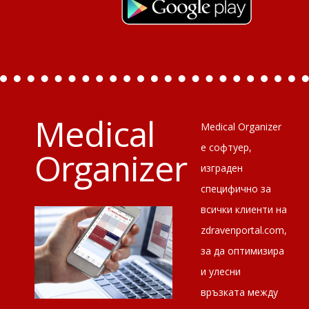
Medical
Medical Organizer
е софтуер,
Organizer
изграден
специфично за
всички клиенти на
zdravenportal.com,
за да оптимизира
и улесни
връзката между