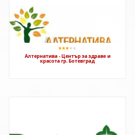
Кои сме ние?Ние сме малка група от ентусиасти, за
които е важно хората да ценят и пазят природата, да
не разхищават ресурси, да са щастливи и
здрави.Конкретно зад този електронен магазин стои
Габриела Георгиева, независим дистрибутор на
GreenMaste
Алтернатива - Център за здраве и
красота гр. Ботевград
Здравейте, приятели,Ботаник е серия натурални
продукти, създадена с много любов. За всеки продукт
избираме най-добрите съставки. Търсим