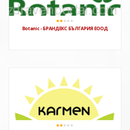
доказателства за тяхната ефективност – както от
хилядолетния опит на народната медицина, така и от
Botanic - БРАНДЕКС БЪЛГАРИЯ ЕООД