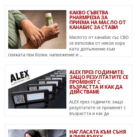
КАКВО СЪВЕТВА
PHARMPEDIA ЗА
ПРИЕМА НА МАСЛО ОТ
КАНАБИС ЗА СТАВИ
Маслото от канабис със CBD
се използва от някои хора
като допълнение към
грижата при болки, напрежение и ...
ALEX ПРЕЗ ГОДИНИТЕ:
ЗАЩО РЕЗУЛТАТИТЕ СЕ
ПРОМЕНЯТ С
ВЪЗРАСТТА И КАК ДА
ДЕЙСТВАМЕ
ALEX през годините: защо
резултатите се променят с
възрастта и как да
действаме Алергиите не са статични – ...
НАГЛАСАТА КЪМ СЪНЯ
ВЛИЯЕ ВЪРХУ