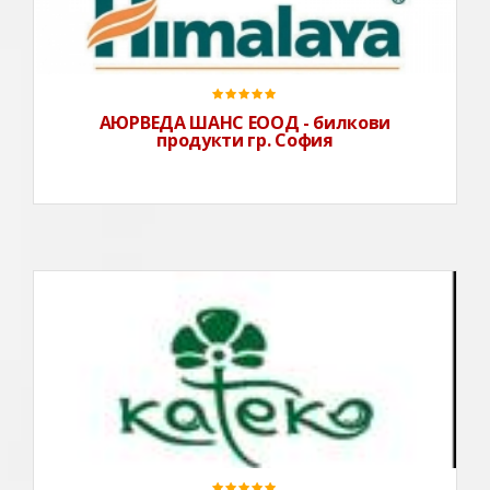
билкови продукти (хранителни добавки и козметика)
на двете фирми „The Himalaya Drug Company“ и
„Charak Pharmaceuticals“, ИндияРаботим с почти
всички дистрибутори на ле
АЮРВЕДА ШАНС ЕООД - билкови
продукти гр. София
Фирма Катеко е създадена преди 20 години и е
позната с производството на своите натурално
ароматични продукти във втората най-стара
дистилерия в България, работеща от 1955г.