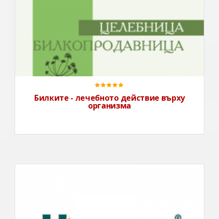
Васил Дамянов е родом от с. Юнаците, Пазарджишко.
Понастоящем живее и практикува в гр. Стара Загора.
От 1991 г. се занимава активно със събиране на
билки, като изучава тяхното действие върху човешкия
организъм, черпейки знания от опита на предците
си. Сам
Билките - лечебното действие върху
организма
ХИМАЛАЯ И ЧАРАКАюрведични билкови
продукти„Аюрведа шанс“ ЕООД дистрибутира