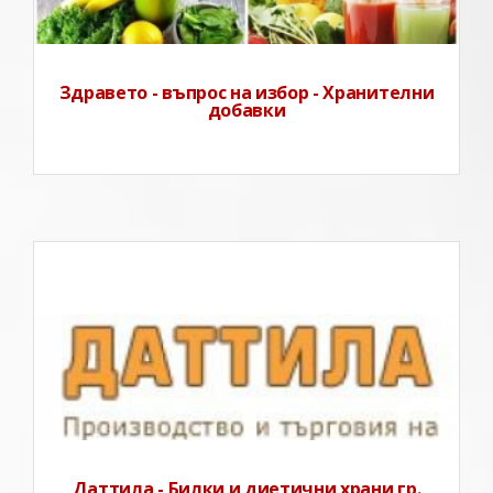
Здравето - въпрос на избор - Хранителни
добавки
ЕТ ДАТТИЛАД-р Добрина Атанасова –
гастроентерологтърговия на диетични, диабетични,
целебни храни и билки.Нестандартна диагностика и
лечение.– Диагностика– Обезпаразитяване със
„Зепер“– МасажиД-р Добрина
Даттила - Билки и диетични храни гр.