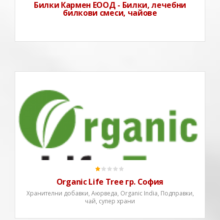
Билки Кармен ЕООД - Билки, лечебни
билкови смеси, чайове
Съвременното западно общество все повече се
обръща към древната мъдрост на Изтока. А Индия е
родината на най-старата лечебна система в света –
Аюрведа. Знанието за лечебните методи и свойствата
на билки, метали и природни формули достигат до
нас предавани
Organic Life Tree гр. София
Хранителни добавки, Аюрведа, Organic India, Подправки,
чай, супер храни