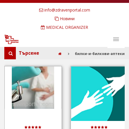
info@zdravenportal.com
Новини
MEDICAL ORGANIZER
Търсене
билки-и-билкови-аптеки