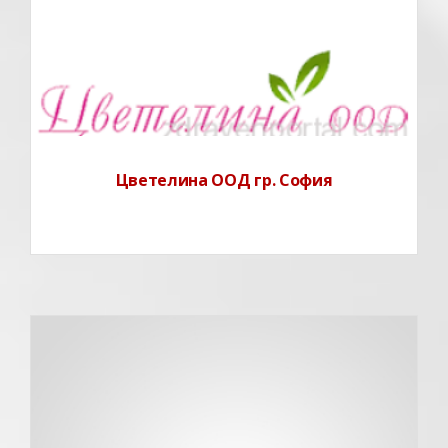
Цветелина ООД е създадена през 1997 г. с основен
предмет
Цветелина ООД гр. София