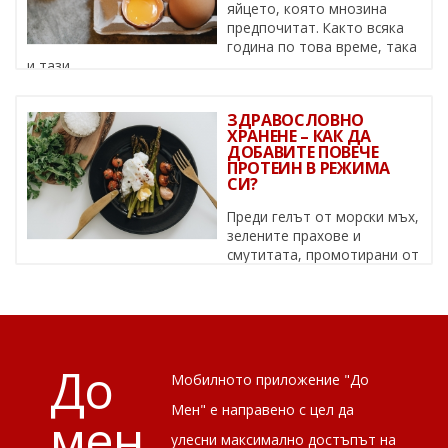
яйцето, която мнозина
предпочитат. Както всяка
година по това време, така
и тази, ...
ЗДРАВОСЛОВНО
ХРАНЕНЕ – КАК ДА
ДОБАВИТЕ ПОВЕЧЕ
ПРОТЕИН В РЕЖИМА
СИ?
Преди гелът от морски мъх,
зелените прахове и
смутитата, промотирани от
известни личности, да се превърнат в ...
До
Мобилното приложение "До
Мен" е направено с цел да
мен
улесни максимално достъпът на