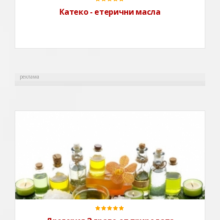
Катеко - етерични масла
реклама
В дрогерия Здраве от природата ще намерите
голямо разнообразие на билки, билкови продукти и
хранителни добавки от България и други страни.