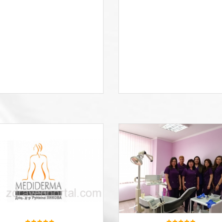
Доц. Р. Янкова – дерматолог и
Медика 3 Дент – Д-р Златин
алерголог, и нейните
ТодороваДентални кабинет
сътрудници – дерматолози и
в гр.Шумен,Варна и кк Зла
медицински сестри, са на Ваше
пясъци.Здраве, красота,
разположение за всички
благополучие Д-р Тодоров
дейности от раздел “Услуги”,
нейният екип работят за
както и за въпроси относно
повишаването на вашия