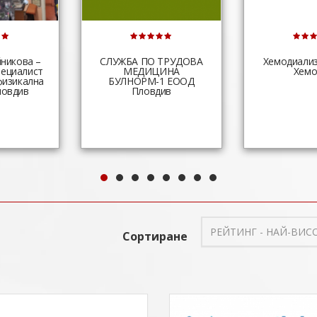
никова –
СЛУЖБА ПО ТРУДОВА
Хемодиализ
пециалист
МЕДИЦИНА
Хем
физикална
БУЛНОРМ-1 ЕООД
ловдив
Пловдив
РЕЙТИНГ - НАЙ-ВИС
Сортиране