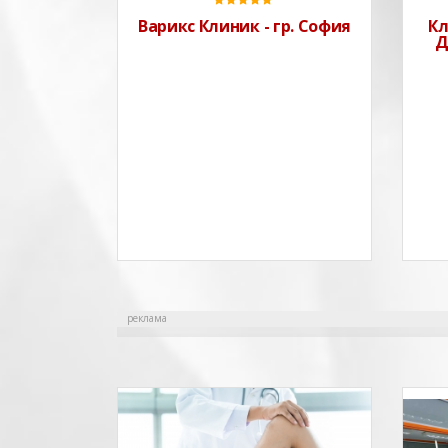
Варикс Клиник - гр. София
Кл
Д
реклама