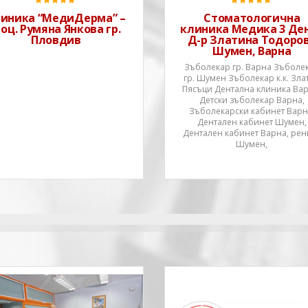
болестни и естетични
стандарт и качеството на
проблеми, свързани с кожата,
живот,за повдигането на
иника “МедиДерма” –
Стоматологична
подкожната мастна
вашето самочув
оц. Румяна Янкова гр.
клиника Медика 3 Ден
Пловдив
Д-р Златина Тодоро
Шумен, Варна
Зъболекар гр. Варна Зъболе
гр. Шумен Зъболекар к.к. Зла
Пясъци Дентална клиника Вар
Детски зъболекар Варна,
Зъболекарски кабинет Варн
Дентален кабинет Шумен,
Дентален кабинет Варна, рен
Шумен,