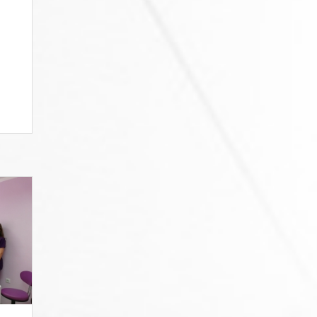
а
и -
тни
а и