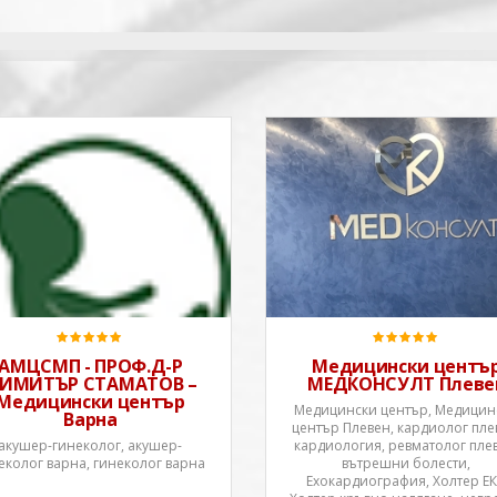
АМЦСМП - ПРОФ.Д-Р
Медицински центъ
ИМИТЪР СТАМАТОВ –
МЕДКОНСУЛТ Плеве
Медицински център
Медицински център, Медицин
Варна
център Плевен, кардиолог пле
акушер-гинеколог, акушер-
кардиология, ревматолог пле
еколог варна, гинеколог варна
вътрешни болести,
Ехокардиография, Холтер ЕК