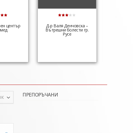
ен център
Д-р Валя Денчовска –
Д-р Петк
омед
Вътрешни болести гр.
хомеоп
Русе
ПРЕПОРЪЧАНИ
ОК