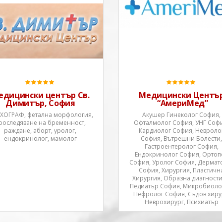
Медицински център Св.
Медицински Център
Димитър, София е създаден
“АмериМед” е собственост 
през 2001 година, като през
Американо-Швейцарска
периода на съществуването му
компания с многогодшна
са изградени два медицински
медицинска и мениджърск
центъра в столицата – в
експертиза в сферата на
центъра и в квартал
здрвеопазването. Доказани
Бояна.Първият се намира в
международен опит на
непосредствена близост до
компанията е гаранция за
едицински център Св.
Медицински Центъ
Инсти
високото ниво , цели и виз
Димитър, София
“АмериМед”
на МЦ “Амери
ЕХОГРАФ, фетална морфология,
Акушер Гинеколог София,
роследяване на бременност,
Офталмолог София, УНГ Соф
раждане, аборт, уролог,
Кардиолог София, Невроло
ендокринолог, мамолог
София, Вътрешни Болести
Гастроентеролог София,
Ендокринолог София, Ортоп
София, Уролог София, Дермат
София, Хирургия, Пластичн
Хирургия, Образна диагности
Педиатър София, Микробиоло
Нефролог София, Съдов хиру
Неврохирург, Психиатър