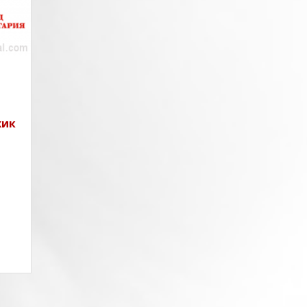
–
зкри
а
на
гр.
ж.к.
 / в
жик