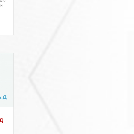
олог
ен
АД