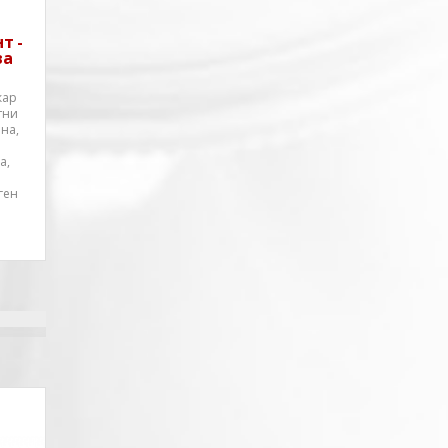
т -
ва
кар
тни
на,
а,
ген