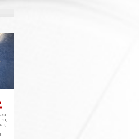
р
н
ски
вен,
вен,
Г,