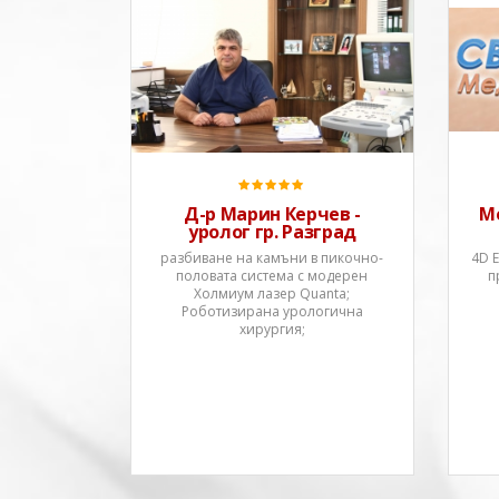
Д-р Марин Керчев е завеждащ
отделение при МБАЛ „Иван
Рилски”, Разград и
специализира в областта на
урологията. Докторът предлага
професионална медицинска
помощ при следните
урологични заболявания:
Камъни в бъбреците Проблем
Д-р Марин Керчев -
М
уролог гр. Разград
разбиване на камъни в пикочно-
4D 
половата система с модерен
п
Холмиум лазер Quanta;
Роботизирана урологична
хирургия;