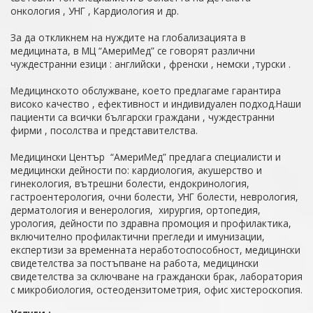
онкология , УНГ , Кардиология и др.
За да откликнем на нуждите на глобализацията в
медицината, в МЦ “АмериМед” се говорят различни
чуждестранни езици : английски , френски , немски ,турски .
Медицинското обслужване, което предлагаме гарантира
високо качество , ефективност и индивидуален подход.Наши
пациенти са всички български граждани , чуждестранни
фирми , посолства и представителства.
Медицински Център “АмериМед” предлага специалисти и
медицински дейности по: кардиология, акушерство и
гинекология, вътрешни болести, ендокринология,
гастроентерология, очни болести, УНГ болести, неврология,
дерматология и венерология, хирургия, ортопедия,
урология, дейности по здравна промоция и профилактика,
включително профилактични прегледи и имунизации,
експертизи за временната неработоспособност, медицински
свидетелства за постъпване на работа, медицински
свидетелства за сключване на граждански брак, лаборатория
с микробиология, остеодензитометрия, офис хистероскопия.