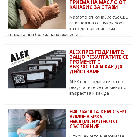
ПРИЕМА НА МАСЛО ОТ
КАНАБИС ЗА СТАВИ
Маслото от канабис със CBD
се използва от някои хора
като допълнение към
грижата при болки, напрежение и ...
ALEX ПРЕЗ ГОДИНИТЕ:
ЗАЩО РЕЗУЛТАТИТЕ СЕ
ПРОМЕНЯТ С
ВЪЗРАСТТА И КАК ДА
ДЕЙСТВАМЕ
ALEX през годините: защо
резултатите се променят с
възрастта и как да
действаме Алергиите не са статични – ...
НАГЛАСАТА КЪМ СЪНЯ
ВЛИЯЕ ВЪРХУ
ЕМОЦИОНАЛНОТО
СЪСТОЯНИЕ
Отношението и емоциите,