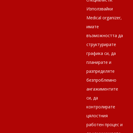
Използвайки
Medical оrganizer,
имате
възможността да
структурирате
графика си, да
планирате и
разпределяте
безпроблемно
ангажиментите
си, да
контролирате
цялостния
работен процес и