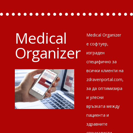
Medical
Medical Organizer
е софтуер,
Organizer
изграден
специфично за
всички клиенти на
zdravenportal.com,
за да оптимизира
и улесни
връзката между
пациента и
здравните
специалисти.