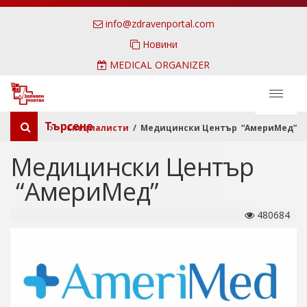
info@zdravenportal.com
Новини
MEDICAL ORGANIZER
Търсене
Специалисти
/ Медицински Център “АмериМед”
Медицински Център
“АмериМед”
480684