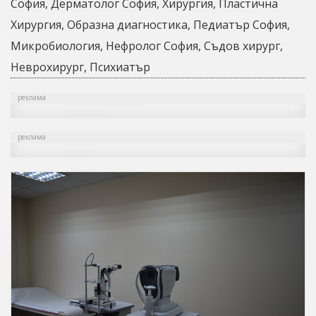
София, Дерматолог София, Хирургия, Пластична
Хирургия, Образна диагностика, Педиатър София,
Микробиология, Нефролог София, Съдов хирург,
Неврохирург, Психиатър
реклама
реклама
дишна
дваща