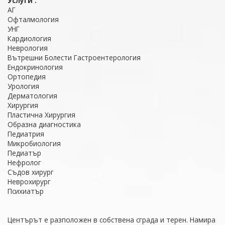
Услуги :
АГ
Офталмология
УНГ
Кардиология
Неврология
Вътрешни Болести Гастроентерология
Ендокринология
Ортопедия
Урология
Дерматология
Хирургия
Пластична Хирургия
Образна диагностика
Педиатрия
Микробиология
Педиатър
Нефролог
Съдов хирург
Неврохирург
Психиатър
Центърът е разположен в собствена сграда и терен. Намира