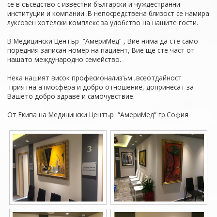
се в съседство с известни български и чуждестранни
институции и компании .В непосредствена близост се намира
луксозен хотелски комплекс за удобство на нашите гости.
В Медицински Център “АмериМед” , Вие няма да сте само
поредния записан номер на пациент, Вие ще сте част от
нашато международно семейство.
Нека нашият висок професионализъм ,всеотдайност
приятна атмосфера и добро отношение, допринесат за
Вашето добро здраве и самочувствие.
От Екипа на Медицински Център “АмериМед” гр.София