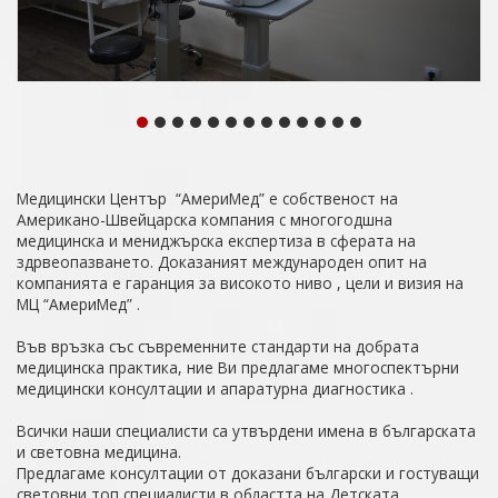
Медицински Център “АмериМед” е собственост на
Американо-Швейцарска компания с многогодшна
медицинска и мениджърска експертиза в сферата на
здрвеопазването. Доказаният международен опит на
компанията е гаранция за високото ниво , цели и визия на
МЦ “АмериМед” .
Във връзка със съвременните стандарти на добрата
медицинска практика, ние Ви предлагаме многоспектърни
медицински консултации и апаратурна диагностика .
Всички наши специалисти са утвърдени имена в българската
и световна медицина.
Предлагаме консултации от доказани български и гостуващи
световни топ специалисти в областта на Детската