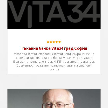
Тъканна банка Vita34 град София
стволови клетки, стволови склетки цени, съхранение на
стволови клетки, тъканна банка, Vita34, Vita 34, Vita34
България, пренатален тест, НИПТ, пренатест, прена тест,
бременност, раждане, трансплантация на стволови
клетки