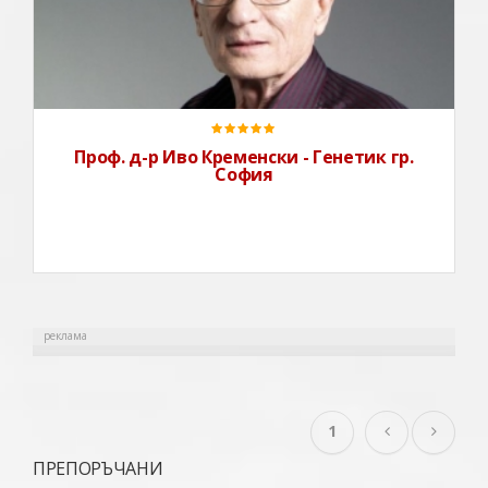
Проф. д-р Иво Кременски е експерт по генетичен
скрининг и диагностични генетични и геномни
изследвания при: бременни, новородени, след
спонтанни аборти, IVF, болни с клинична диагноза за
генетични болести или предразположения (рак,
сърдеч
Проф. д-р Иво Кременски - Генетик гр.
София
реклама
1
ПРЕПОРЪЧАНИ