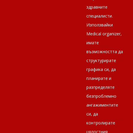
здравните
специалисти.
Използвайки
Medical оrganizer,
имате
възможността да
структурирате
графика си, да
планирате и
разпределяте
безпроблемно
ангажиментите
си, да
контролирате
цялостния