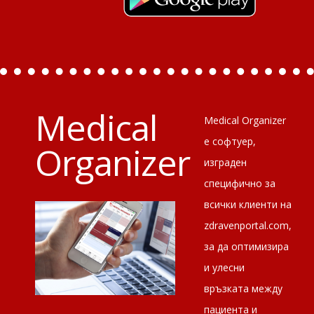
Medical
Medical Organizer
е софтуер,
Organizer
изграден
специфично за
всички клиенти на
zdravenportal.com,
за да оптимизира
и улесни
връзката между
пациента и