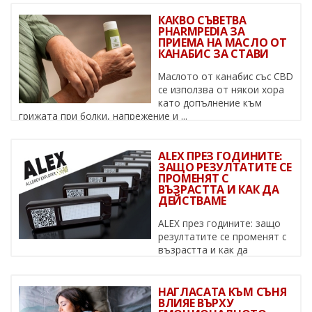
КАКВО СЪВЕТВА
PHARMPEDIA ЗА
ПРИЕМА НА МАСЛО ОТ
КАНАБИС ЗА СТАВИ
Маслото от канабис със CBD
се използва от някои хора
като допълнение към
грижата при болки, напрежение и ...
ALEX ПРЕЗ ГОДИНИТЕ:
ЗАЩО РЕЗУЛТАТИТЕ СЕ
ПРОМЕНЯТ С
ВЪЗРАСТТА И КАК ДА
ДЕЙСТВАМЕ
ALEX през годините: защо
резултатите се променят с
възрастта и как да
действаме Алергиите не са статични – ...
НАГЛАСАТА КЪМ СЪНЯ
ВЛИЯЕ ВЪРХУ