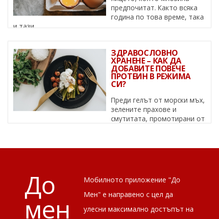
предпочитат. Както всяка
година по това време, така
и тази, ...
ЗДРАВОСЛОВНО
ХРАНЕНЕ – КАК ДА
ДОБАВИТЕ ПОВЕЧЕ
ПРОТЕИН В РЕЖИМА
СИ?
Преди гелът от морски мъх,
зелените прахове и
смутитата, промотирани от
известни личности, да се превърнат в ...
До
Мобилното приложение "До
Мен" е направено с цел да
мен
улесни максимално достъпът на