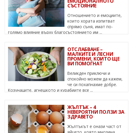
ЕМОЦИОНАЛНОТО
СЪСТОЯНИЕ
Отношението и емоциите,
които хората изпитват
спрямо съня, имат по-
голямо влияние върху благосъстоянието им ...
ОТСЛАБВАНЕ –
МАЛКИТЕ И ЛЕСНИ
ПРОМЕНИ, КОИТО ЩЕ
ВИ ПОМОГНАТ
Великден приключи и
спокойно можем да кажем,
че си похапнахме добре.
Козунаците, агнешкото и курабиите все ...
ЖЪЛТЪК – 4
НЕВЕРОЯТНИ ПОЛЗИ ЗА
ЗДРАВЕТО
Жълтъкът е онази част от
яйцето, която мнозина