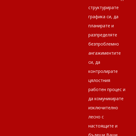
структурирате
графика си, да
планирате и
разпределяте
безпроблемно
ангажиментите
си, да
контролирате
цялостния
работен процес и
да комуникирате
изключително
лесно с
настоящите и
бъдещи Ваши