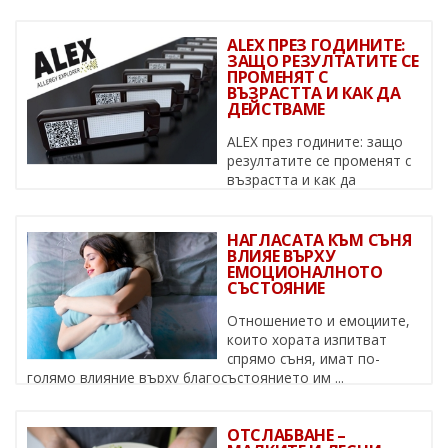
ALEX ПРЕЗ ГОДИНИТЕ:
ЗАЩО РЕЗУЛТАТИТЕ СЕ
ПРОМЕНЯТ С
ВЪЗРАСТТА И КАК ДА
ДЕЙСТВАМЕ
ALEX през годините: защо
резултатите се променят с
възрастта и как да
действаме Алергиите не са статични – ...
НАГЛАСАТА КЪМ СЪНЯ
ВЛИЯЕ ВЪРХУ
ЕМОЦИОНАЛНОТО
СЪСТОЯНИЕ
Отношението и емоциите,
които хората изпитват
спрямо съня, имат по-
голямо влияние върху благосъстоянието им ...
ОТСЛАБВАНЕ –