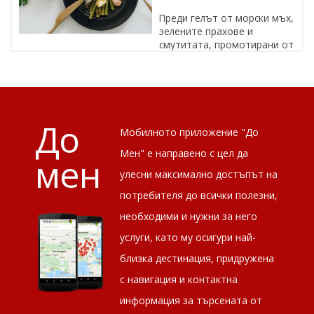
Преди гелът от морски мъх,
зелените прахове и
смутитата, промотирани от
известни личности, да се превърнат в ...
До
Мобилното приложение "До
Мен" е направено с цел да
мен
улесни максимално достъпът на
потребителя до всички полезни,
необходими и нужни за него
услуги, като му осигури най-
близка дестинация, придружена
с навигация и контактна
информация за търсената от