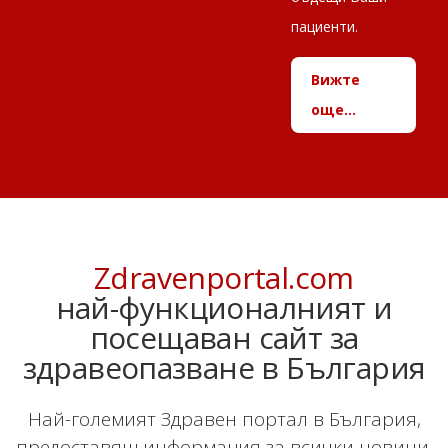
пациенти.
Вижте
още...
Zdravenportal.com
най-функционалният и
посещаван сайт за
здравеопазване в България
Най-големият Здравен портал в България,
предоставящ информация за всички новини,