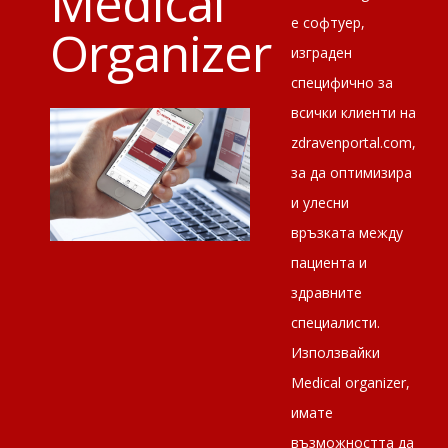
Medical
е софтуер,
Organizer
изграден
специфично за
всички клиенти на
zdravenportal.com,
за да оптимизира
и улесни
връзката между
пациента и
здравните
специалисти.
Използвайки
Medical оrganizer,
имате
възможността да