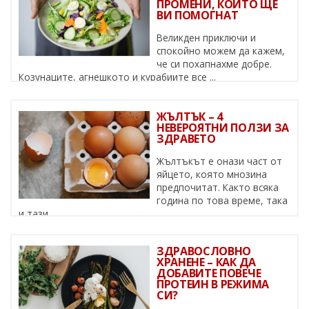
ПРОМЕНИ, КОИТО ЩЕ
ВИ ПОМОГНАТ
Великден приключи и
спокойно можем да кажем,
че си похапнахме добре.
Козунаците, агнешкото и курабиите все ...
ЖЪЛТЪК – 4
НЕВЕРОЯТНИ ПОЛЗИ ЗА
ЗДРАВЕТО
Жълтъкът е онази част от
яйцето, която мнозина
предпочитат. Както всяка
година по това време, така
и тази, ...
ЗДРАВОСЛОВНО
ХРАНЕНЕ – КАК ДА
ДОБАВИТЕ ПОВЕЧЕ
ПРОТЕИН В РЕЖИМА
СИ?