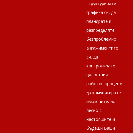
структурирате
графика си, да
планирате и
разпределяте
безпроблемно
ангажиментите
си, да
контролирате
цялостния
работен процес и
да комуникирате
изключително
лесно с
настоящите и
бъдещи Ваши