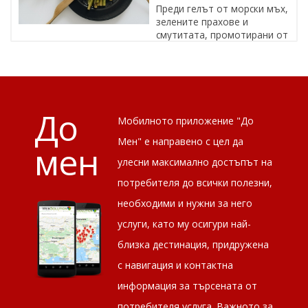
Преди гелът от морски мъх,
зелените прахове и
смутитата, промотирани от
известни личности, да се превърнат в ...
До
Мобилното приложение "До
Мен" е направено с цел да
мен
улесни максимално достъпът на
потребителя до всички полезни,
необходими и нужни за него
услуги, като му осигури най-
близка дестинация, придружена
с навигация и контактна
информация за търсената от
потребителя услуга. Важното за