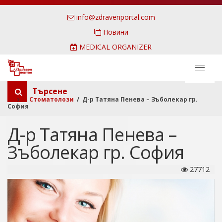
info@zdravenportal.com
Новини
MEDICAL ORGANIZER
Търсене
Стоматолози
/ Д-р Татяна Пенева – Зъболекар гр.
София
Д-р Татяна Пенева –
Зъболекар гр. София
27712