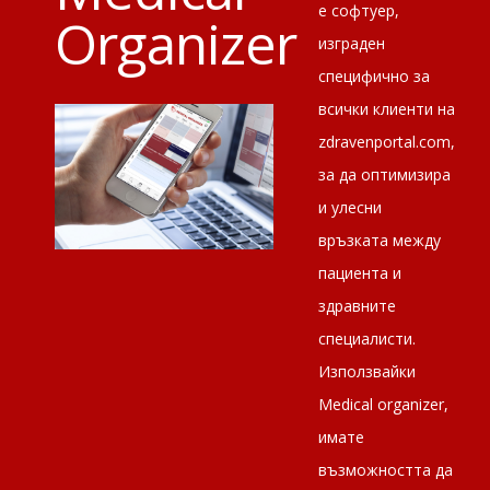
е софтуер,
Organizer
изграден
специфично за
всички клиенти на
zdravenportal.com,
за да оптимизира
и улесни
връзката между
пациента и
здравните
специалисти.
Използвайки
Medical оrganizer,
имате
възможността да