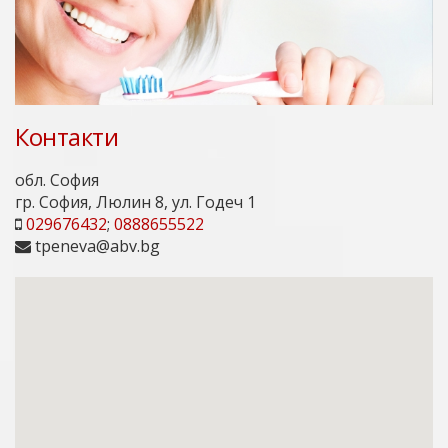
Контакти
обл. София
гр. София, Люлин 8, ул. Годеч 1
029676432
;
0888655522
tpeneva@abv.bg