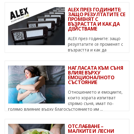
ALEX ПРЕЗ ГОДИНИТЕ:
ЗАЩО РЕЗУЛТАТИТЕ СЕ
ПРОМЕНЯТ С
ВЪЗРАСТТА И КАК ДА
ДЕЙСТВАМЕ
ALEX през годините: защо
резултатите се променят с
възрастта и как да
действаме Алергиите не са статични – ...
НАГЛАСАТА КЪМ СЪНЯ
ВЛИЯЕ ВЪРХУ
ЕМОЦИОНАЛНОТО
СЪСТОЯНИЕ
Отношението и емоциите,
които хората изпитват
спрямо съня, имат по-
голямо влияние върху благосъстоянието им ...
ОТСЛАБВАНЕ –
МАЛКИТЕ И ЛЕСНИ