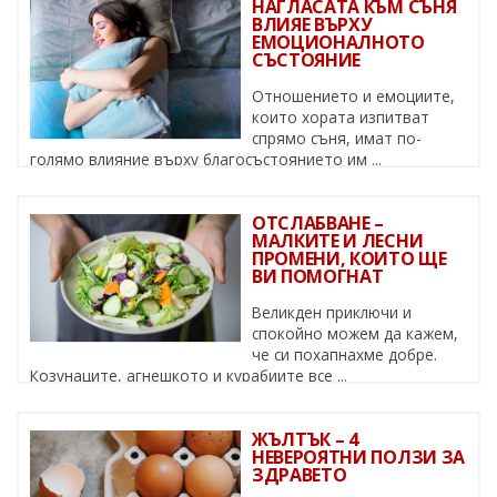
НАГЛАСАТА КЪМ СЪНЯ
ВЛИЯЕ ВЪРХУ
ЕМОЦИОНАЛНОТО
СЪСТОЯНИЕ
Отношението и емоциите,
които хората изпитват
спрямо съня, имат по-
голямо влияние върху благосъстоянието им ...
ОТСЛАБВАНЕ –
МАЛКИТЕ И ЛЕСНИ
ПРОМЕНИ, КОИТО ЩЕ
ВИ ПОМОГНАТ
Великден приключи и
спокойно можем да кажем,
че си похапнахме добре.
Козунаците, агнешкото и курабиите все ...
ЖЪЛТЪК – 4
НЕВЕРОЯТНИ ПОЛЗИ ЗА
ЗДРАВЕТО