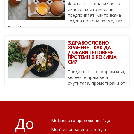
Жълтъкът е онази част от
яйцето, която мнозина
предпочитат. Както всяка
година по това време, така
и тази, ...
ЗДРАВОСЛОВНО
ХРАНЕНЕ – КАК ДА
ДОБАВИТЕ ПОВЕЧЕ
ПРОТЕИН В РЕЖИМА
СИ?
Преди гелът от морски мъх,
зелените прахове и
смутитата, промотирани от
известни личности, да се превърнат в ...
До
Мобилното приложение "До
Мен" е направено с цел да