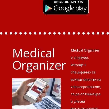
Medical
Medical Organizer
е софтуер,
Organizer
изграден
специфично за
всички клиенти на
zdravenportal.com,
за да оптимизира
и улесни
връзката между