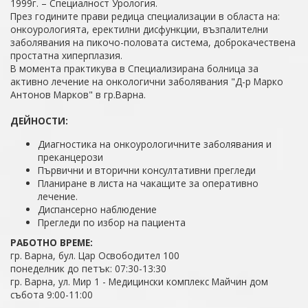
1999г. – Специалност Урология.
През годините прави редица специализации в областа на:
онкоурологията, еректилни дисфункции, възпалителни
заболявания на пикочо-половата система, доброкачествена
простатна хиперплазия.
В момента практикува в Специализирана болница за
активно лечение на онкологични заболявания "Д-р Марко
Антонов Марков" в гр.Варна.
ДЕЙНОСТИ:
Диагностика на онкоурологичните заболявания и
преканцерози
Първични и вторични консултативни прегледи
Планиране в листа на чакащите за оперативно
лечение.
Диспансерно наблюдение
Прегледи по избор на пациента
РАБОТНО ВРЕМЕ:
гр. Варна, бул. Цар Освободител 100
понеделник до петък: 07:30-13:30
гр. Варна, ул. Мир 1 - Медицински комплекс Майчин дом
събота 9:00-11:00