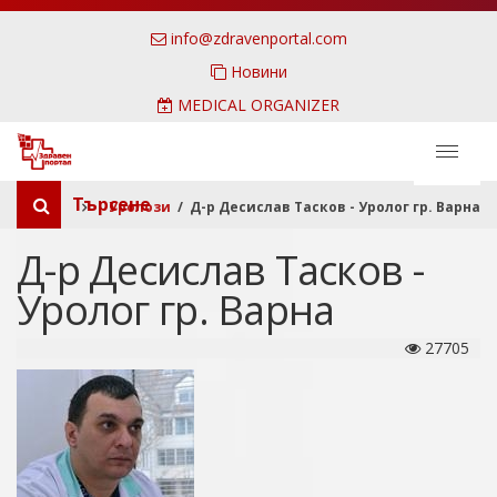
info@zdravenportal.com
Новини
MEDICAL ORGANIZER
Търсене
Уролози
/ Д-р Десислав Тасков - Уролог гр. Варна
Д-р Десислав Тасков -
Уролог гр. Варна
27705