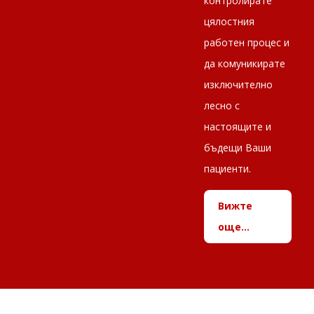
контролирате
цялостния
работен процес и
да комуникирате
изключително
лесно с
настоящите и
бъдещи Ваши
пациенти.
Вижте
още...