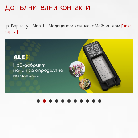
Допълнителни контакти
гр. Варна, ул. Мир 1 - Медицински комплекс Майчин дом
[виж
карта]
Previous
Next