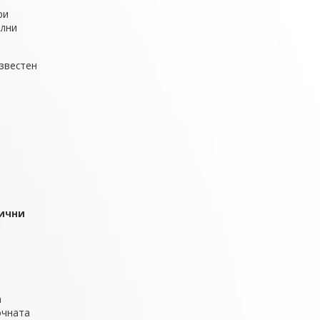
ри
ални
звестен
.
гични
а
очната