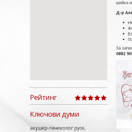
шийка и
Д-р Ал
И
Ж
В
П
За запи
0882 9
Рейтинг
Ключови думи
акушер-гинеколог русе,