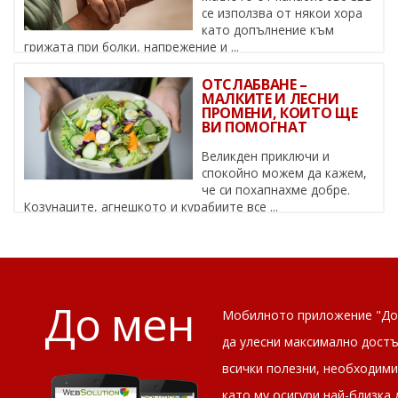
се използва от някои хора
като допълнение към
грижата при болки, напрежение и ...
ОТСЛАБВАНЕ –
МАЛКИТЕ И ЛЕСНИ
ПРОМЕНИ, КОИТО ЩЕ
ВИ ПОМОГНАТ
Великден приключи и
спокойно можем да кажем,
че си похапнахме добре.
Козунаците, агнешкото и курабиите все ...
До мен
Мобилното приложение "До 
да улесни максимално дост
всички полезни, необходими 
като му осигури най-близка