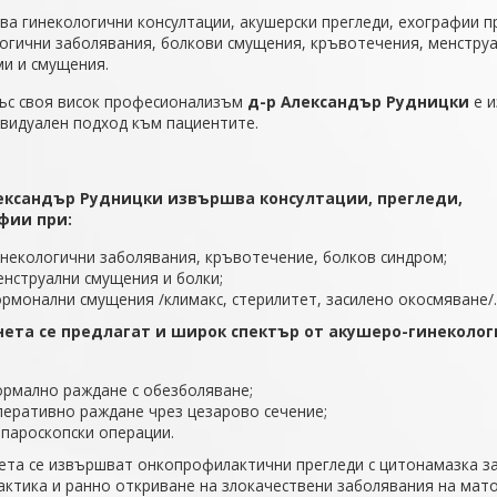
а гинекологични консултации, акушерски прегледи, ехографии п
огични заболявания, болкови смущения, кръвотечения, менстру
и и смущения.
със своя висок професионализъм
д-р Александър Рудницки
е и
ивидуален подход към пациентите.
:
ександър Рудницки извършва консултации, прегледи,
фии при:
инекологични заболявания, кръвотечение, болков синдром;
енструални смущения и болки;
ормонални смущения /климакс, стерилитет, засилено окосмяване/
нета се предлагат и широк спектър от акушеро-гинеколо
ормално раждане с обезболяване;
перативно раждане чрез цезарово сечение;
апароскопски операции.
ета се извършват онкопрофилактични прегледи с цитонамазка з
ктика и ранно откриване на злокачествени заболявания на мат