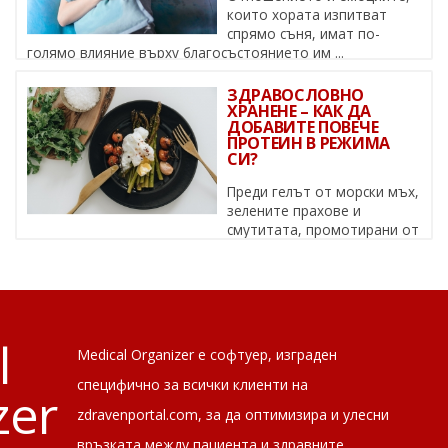
които хората изпитват
спрямо съня, имат по-
голямо влияние върху благосъстоянието им ...
ЗДРАВОСЛОВНО
ХРАНЕНЕ – КАК ДА
ДОБАВИТЕ ПОВЕЧЕ
ПРОТЕИН В РЕЖИМА
СИ?
Преди гелът от морски мъх,
зелените прахове и
смутитата, промотирани от
известни личности, да се превърнат в ...
l
Medical Organizer е софтуер, изграден
специфично за всички клиенти на
zer
zdravenportal.com, за да оптимизира и улесни
връзката между пациента и здравните