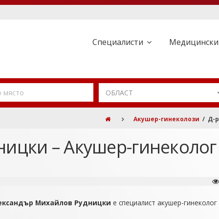
Специалисти
Медицински
ОБЛАСТ
Акушер-гинеколози
/ Д-р
ницки – Акушер-гинеколог 
ександър Михайлов Рудницки
е специалист акушер-гинеколог 