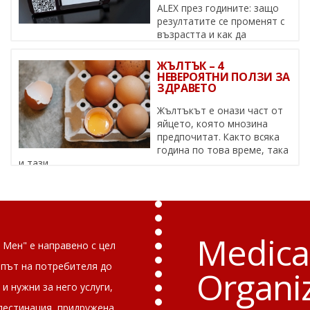
ALEX през годините: защо
резултатите се променят с
възрастта и как да
действаме Алергиите не са статични – ...
ЖЪЛТЪК – 4
НЕВЕРОЯТНИ ПОЛЗИ ЗА
ЗДРАВЕТО
Жълтъкът е онази част от
яйцето, която мнозина
предпочитат. Както всяка
година по това време, така
и тази, ...
Medica
Мен" е направено с цел
ъпът на потребителя до
Organi
и нужни за него услуги,
 дестинация, придружена