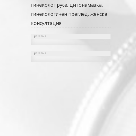
гинеколог русе, цитонамазка,
гинекологичен преглед, женска
Previo
Next
консултация
реклама
реклама