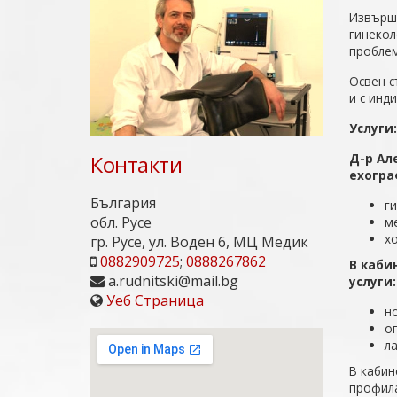
Извършв
гинекол
проблем
Освен 
и с инд
Услуги
Контакти
Д-р Ал
ехогра
България
г
обл. Русе
м
х
гр. Русе, ул. Воден 6, МЦ Медик
0882909725
;
0888267862
В каби
a.rudnitski@mail.bg
услуги:
Уеб Страница
н
о
л
В кабин
профила