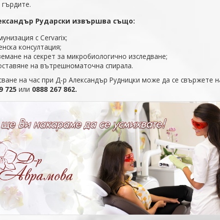
 гърдите.
ександър Рударски извършва също:
мунизация с Cervarix;
енска консултация;
земане на секрет за микробиологично изследване;
оставяне на вътрешноматочна спирала.
сване на час при Д-р Александър Рудницки може да се свържете н
09 725
или
0888 267 862.